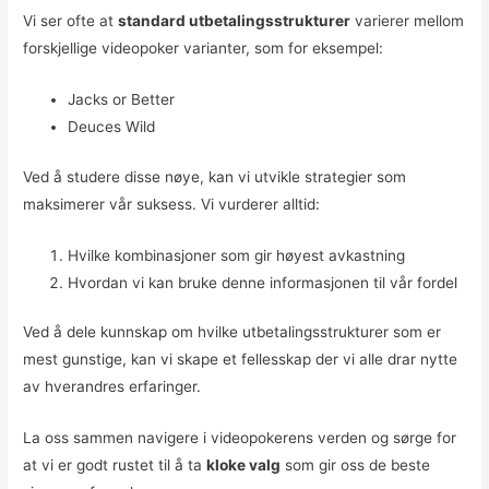
Vi ser ofte at
standard utbetalingsstrukturer
varierer mellom
forskjellige videopoker varianter, som for eksempel:
Jacks or Better
Deuces Wild
Ved å studere disse nøye, kan vi utvikle strategier som
maksimerer vår suksess. Vi vurderer alltid:
Hvilke kombinasjoner som gir høyest avkastning
Hvordan vi kan bruke denne informasjonen til vår fordel
Ved å dele kunnskap om hvilke utbetalingsstrukturer som er
mest gunstige, kan vi skape et fellesskap der vi alle drar nytte
av hverandres erfaringer.
La oss sammen navigere i videopokerens verden og sørge for
at vi er godt rustet til å ta
kloke valg
som gir oss de beste