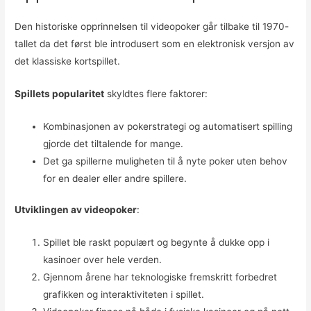
Den historiske opprinnelsen til videopoker går tilbake til 1970-
tallet da det først ble introdusert som en elektronisk versjon av
det klassiske kortspillet.
Spillets popularitet
skyldtes flere faktorer:
Kombinasjonen av pokerstrategi og automatisert spilling
gjorde det tiltalende for mange.
Det ga spillerne muligheten til å nyte poker uten behov
for en dealer eller andre spillere.
Utviklingen av videopoker
:
Spillet ble raskt populært og begynte å dukke opp i
kasinoer over hele verden.
Gjennom årene har teknologiske fremskritt forbedret
grafikken og interaktiviteten i spillet.