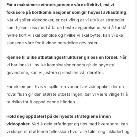
For å maksimere vinnersjansene våre effektivt, må vi
fokusere på kortkombinasjoner som gir høyest avkastning.
Når vi spiller videopoker, er det viktig at vi utvikler strategier
som hjelper oss med å ta de beste avgjørelsene. Ved å forstå
hvilke kort vi skal beholde og hvilke vi skal bytte, kan vi øke
sjansene våre for å vinne betydelige gevinster.
Kjenne til ulike utbetalingsstrukturer gir oss en fordel.
Når
vi har innsikt i hvilke kombinasjoner som gir de høyeste
gevinstene, kan vi justere spillestilen vår deretter.
For eksempel, hvis vi spiller en variant av videopoker der en
royal flush gir den største utbetalingen, bør vi være villige til å
ta risiko for å oppnå denne hånden.
Hold deg oppdatert på de nyeste strategiene innen
videopoker.
Ved å dele erfaringer og tips med hverandre, kan
vi skape et støttende fellesskap hvor alle føler seg inkludert og