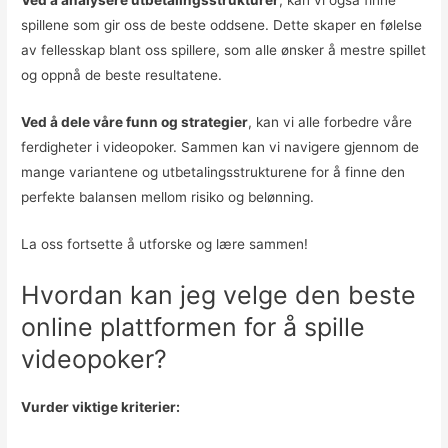
Ved å analysere utbetalingsstrukturer
, kan vi også finne
spillene som gir oss de beste oddsene. Dette skaper en følelse
av fellesskap blant oss spillere, som alle ønsker å mestre spillet
og oppnå de beste resultatene.
Ved å dele våre funn og strategier
, kan vi alle forbedre våre
ferdigheter i videopoker. Sammen kan vi navigere gjennom de
mange variantene og utbetalingsstrukturene for å finne den
perfekte balansen mellom risiko og belønning.
La oss fortsette å utforske og lære sammen!
Hvordan kan jeg velge den beste
online plattformen for å spille
videopoker?
Vurder viktige kriterier: