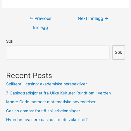
Innleggsnavigasjon
←
Previous
Next Innlegg
→
Innlegg
Søk
Søk
Recent Posts
Spillteori i casino: akademiske perspektiver
7 Casinotradisjoner fra Ulike Kulturer Rundt om i Verden
Monte Carlo metode: matematiske anvendelser
Casino comps: forstå spillerbelønninger
Hvordan evaluere casino spillets volatilitet?