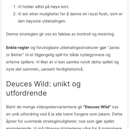
Vi holder alltid på høye kort.
Vi ser etter muligheter for å danne en royal flush, som er
den høyeste utbetalingen.
Denne strategien gir oss en følelse av kontroll og mestring.
Enkle regler
og forutsigbare utbetalingsstrukturer gjør "Jacks
or Better" til et tilgjengelig spill for både nybegynnere og
erfarne spillere. Vi liker at vi kan samles rundt dette spillet og
nyte det sammen, uansett ferdighetsnivå.
Deuces Wild: unikt og
utfordrende
Blant de mange videopokervariantene gir
"Deuces Wild"
oss
en unik utfordring ved å la alle toere fungere som jokere. Dette
åpner for uventede strategimuligheter, noe som gjør spillet
engasjerende. Vi må tilpasse strategiene våre for å maksimere