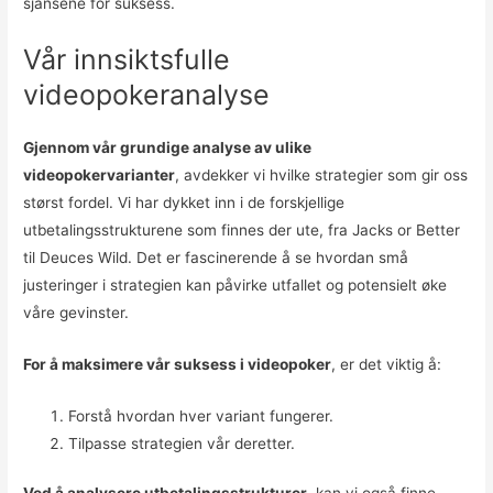
sjansene for suksess.
Vår innsiktsfulle
videopokeranalyse
Gjennom vår grundige analyse av ulike
videopokervarianter
, avdekker vi hvilke strategier som gir oss
størst fordel. Vi har dykket inn i de forskjellige
utbetalingsstrukturene som finnes der ute, fra Jacks or Better
til Deuces Wild. Det er fascinerende å se hvordan små
justeringer i strategien kan påvirke utfallet og potensielt øke
våre gevinster.
For å maksimere vår suksess i videopoker
, er det viktig å:
Forstå hvordan hver variant fungerer.
Tilpasse strategien vår deretter.