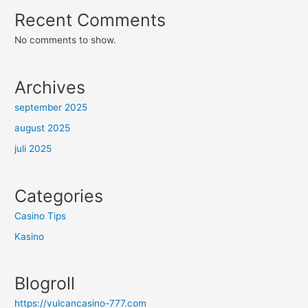
Recent Comments
No comments to show.
Archives
september 2025
august 2025
juli 2025
Categories
Casino Tips
Kasino
Blogroll
https://vulcancasino-777.com