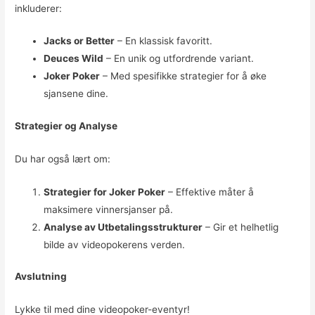
inkluderer:
Jacks or Better
– En klassisk favoritt.
Deuces Wild
– En unik og utfordrende variant.
Joker Poker
– Med spesifikke strategier for å øke
sjansene dine.
Strategier og Analyse
Du har også lært om:
Strategier for Joker Poker
– Effektive måter å
maksimere vinnersjanser på.
Analyse av Utbetalingsstrukturer
– Gir et helhetlig
bilde av videopokerens verden.
Avslutning
Lykke til med dine videopoker-eventyr!