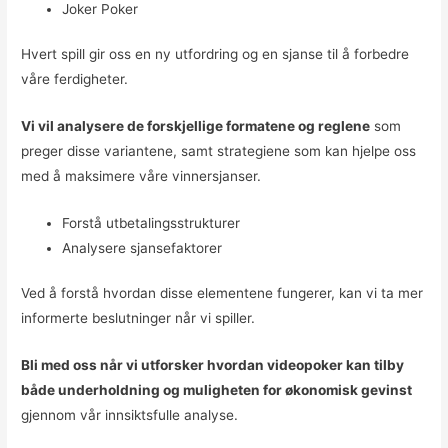
Joker Poker
Hvert spill gir oss en ny utfordring og en sjanse til å forbedre
våre ferdigheter.
Vi vil analysere de forskjellige formatene og reglene
som
preger disse variantene, samt strategiene som kan hjelpe oss
med å maksimere våre vinnersjanser.
Forstå utbetalingsstrukturer
Analysere sjansefaktorer
Ved å forstå hvordan disse elementene fungerer, kan vi ta mer
informerte beslutninger når vi spiller.
Bli med oss når vi utforsker hvordan videopoker kan tilby
både underholdning og muligheten for økonomisk gevinst
gjennom vår innsiktsfulle analyse.