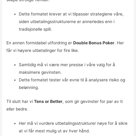
Dette formatet krever at vi tilpasser strategiene våre,
siden utbetalingsstrukturerne er annerledes enn i
tradisjonelle spill.
En annen formidabel utfordring er
Double Bonus Poker
. Her
får vi høyere utbetalinger for fire like.
Samtidig må vi være mer presise i våre valg for å
maksimere gevinsten.
Dette formatet tester vår evne til å analysere risiko og
belønning.
Til slutt har vi
Tens or Better
, som gir gevinster for par av ti
eller bedre.
Her må vi vurdere utbetalingsstrukturer nøye for å sikre
at vi får mest mulig ut av hver hånd.