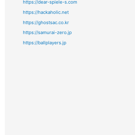
https://dear-spiele-s.com
https://hackaholic.net
https://ghostsac.co.kr
https://samurai-zero.jp
https://ballplayers.jp