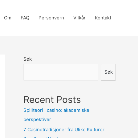
Om
FAQ
Personvern
Vilkår
Kontakt
Søk
Søk
Recent Posts
Spillteori i casino: akademiske
perspektiver
7 Casinotradisjoner fra Ulike Kulturer