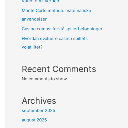
Rundt om i Verden
Monte Carlo metode: matematiske
anvendelser
Casino comps: forstå spillerbelønninger
Hvordan evaluere casino spillets
volatilitet?
Recent Comments
No comments to show.
Archives
september 2025
august 2025