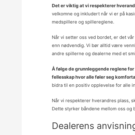
Det er viktig at vi respekterer hverand
velkomne og inkludert når vi er på kasi
medspillere og spillereglene.
Når vi setter oss ved bordet, er det vår
enn nødvendig. Vi bør alltid være vennl
andre spillerne og dealerne med et smi
Å følge de grunnleggende reglene for 
fellesskap hvor alle føler seg komfort
bidra til en positiv opplevelse for alle i
Når vi respekterer hverandres plass, ska
Dette styrker båndene mellom oss og 
Dealerens anvisning