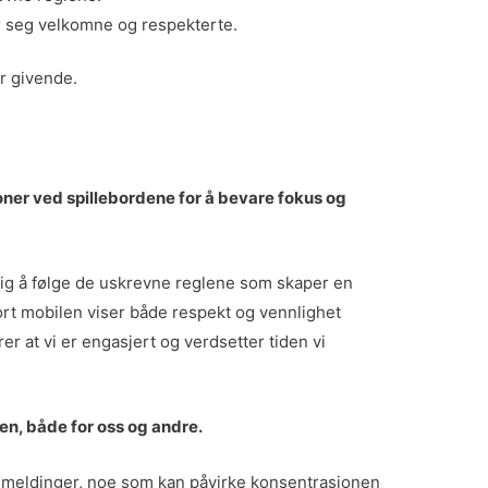
er seg velkomne og respekterte.
r givende.
ner ved spillebordene for å bevare fokus og
viktig å følge de uskrevne reglene som skaper en
ort mobilen viser både respekt og vennlighet
rer at vi er engasjert og verdsetter tiden vi
en, både for oss og andre.
 og meldinger, noe som kan påvirke konsentrasjonen