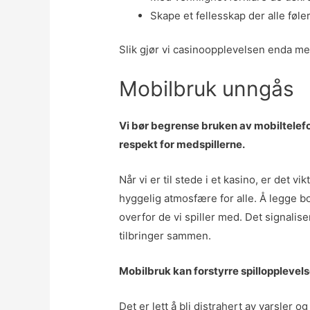
Skape et fellesskap der alle føl
Slik gjør vi casinoopplevelsen enda me
Mobilbruk unngås
Vi bør begrense bruken av mobiltelefo
respekt for medspillerne.
Når vi er til stede i et kasino, er det 
hyggelig atmosfære for alle. Å legge b
overfor de vi spiller med. Det signalise
tilbringer sammen.
Mobilbruk kan forstyrre spillopplevels
Det er lett å bli distrahert av varsler