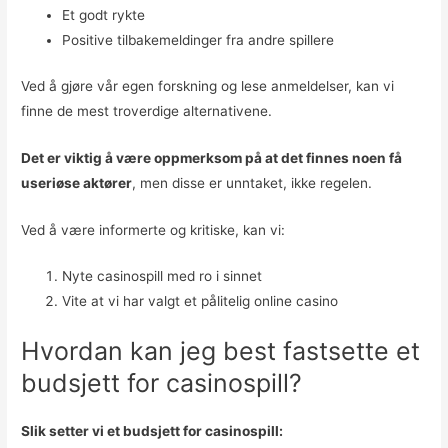
Et godt rykte
Positive tilbakemeldinger fra andre spillere
Ved å gjøre vår egen forskning og lese anmeldelser, kan vi
finne de mest troverdige alternativene.
Det er viktig å være oppmerksom på at det finnes noen få
useriøse aktører
, men disse er unntaket, ikke regelen.
Ved å være informerte og kritiske, kan vi:
Nyte casinospill med ro i sinnet
Vite at vi har valgt et pålitelig online casino
Hvordan kan jeg best fastsette et
budsjett for casinospill?
Slik setter vi et budsjett for casinospill: