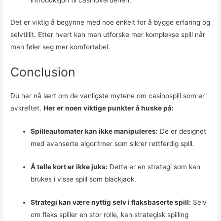
Det er viktig å begynne med noe enkelt for å bygge erfaring og
selvtillit. Etter hvert kan man utforske mer komplekse spill når
man føler seg mer komfortabel.
Conclusion
Du har nå lært om de vanligste mytene om casinospill som er
avkreftet.
Her er noen viktige punkter å huske på:
Spilleautomater kan ikke manipuleres:
De er designet
med avanserte algoritmer som sikrer rettferdig spill.
Å telle kort er ikke juks:
Dette er en strategi som kan
brukes i visse spill som blackjack.
Strategi kan være nyttig selv i flaksbaserte spill:
Selv
om flaks spiller en stor rolle, kan strategisk spilling