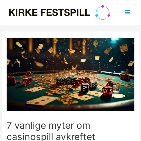
Main
Men
7 vanlige myter om
casinospill avkreftet