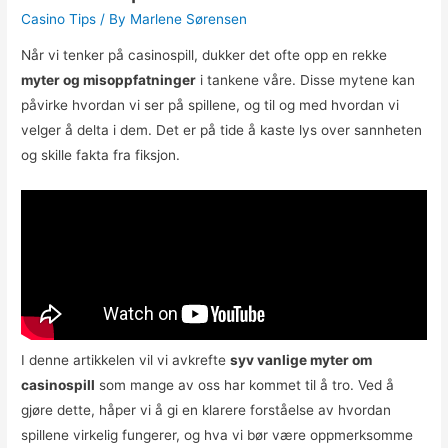
Casino Tips
/ By
Marlene Sørensen
Når vi tenker på casinospill, dukker det ofte opp en rekke
myter og misoppfatninger
i tankene våre. Disse mytene kan
påvirke hvordan vi ser på spillene, og til og med hvordan vi
velger å delta i dem. Det er på tide å kaste lys over sannheten
og skille fakta fra fiksjon.
I denne artikkelen vil vi avkrefte
syv vanlige myter om
casinospill
som mange av oss har kommet til å tro. Ved å
gjøre dette, håper vi å gi en klarere forståelse av hvordan
spillene virkelig fungerer, og hva vi bør være oppmerksomme