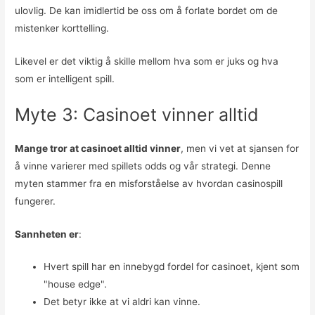
ulovlig. De kan imidlertid be oss om å forlate bordet om de
mistenker korttelling.
Likevel er det viktig å skille mellom hva som er juks og hva
som er intelligent spill.
Myte 3: Casinoet vinner alltid
Mange tror at casinoet alltid vinner
, men vi vet at sjansen for
å vinne varierer med spillets odds og vår strategi. Denne
myten stammer fra en misforståelse av hvordan casinospill
fungerer.
Sannheten er
:
Hvert spill har en innebygd fordel for casinoet, kjent som
"house edge".
Det betyr ikke at vi aldri kan vinne.