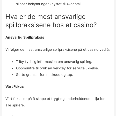
slipper bekymringer knyttet til økonomi.
Hva er de mest ansvarlige
spillpraksisene hos et casino?
Ansvarlig Spillpraksis
Vi følger de mest ansvarlige spillpraksisene på et casino ved å:
Tilby tydelig informasjon om ansvarlig spilling.
Oppmuntre til bruk av verktøy for selvutelukkelse.
Sette grenser for innskudd og tap.
Vårt Fokus
Vårt fokus er på å skape et trygt og underholdende miljø for
alle spillere.