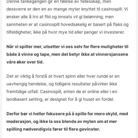
Denne tankegangen gir en følelse av fellesskap, men
dessverre er den en av mange myter knyttet til casinospill. Vi
ønsker alle å tro at flid og innsats vil gi belønning, men
sannheten er at casinospill hovedsakelig er basert på flaks og
tilfeldigheter, ikke på hvor mye tid eller penger vi investerer.
Når vi spiller mer, utsetter vi oss selv for flere muligheter til
både å vinne og tape, men det betyr ikke at vinnersjansene
våre øker over tid.
Det er viktig å forstå at hvert spinn eller hver runde er en
uavhengig hendelse, og tidligere resultater påvirker ikke
fremtidige utfall. Casinospill, enten de er online eller i en
landbasert setting, er designet for å gi huset en fordel.
Derfor bør vi heller fokusere på å spille for moro skyld, med
moderasjon, og ikke la oss blende av myten om at mer
spilling nødvendigvis fører til flere gevinster.