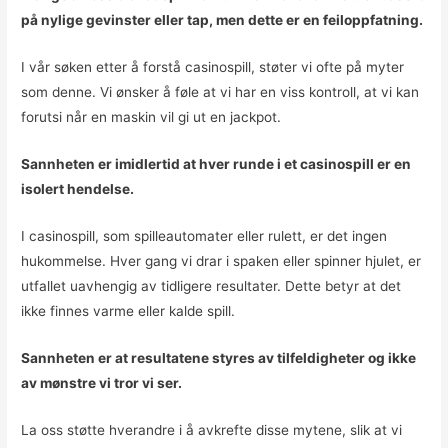
på nylige gevinster eller tap, men dette er en feiloppfatning.
I vår søken etter å forstå casinospill, støter vi ofte på myter
som denne. Vi ønsker å føle at vi har en viss kontroll, at vi kan
forutsi når en maskin vil gi ut en jackpot.
Sannheten er imidlertid at hver runde i et casinospill er en
isolert hendelse.
I casinospill, som spilleautomater eller rulett, er det ingen
hukommelse. Hver gang vi drar i spaken eller spinner hjulet, er
utfallet uavhengig av tidligere resultater. Dette betyr at det
ikke finnes varme eller kalde spill.
Sannheten er at resultatene styres av tilfeldigheter og ikke
av mønstre vi tror vi ser.
La oss støtte hverandre i å avkrefte disse mytene, slik at vi