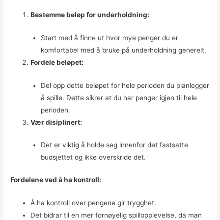
Bestemme beløp for underholdning:
Start med å finne ut hvor mye penger du er
komfortabel med å bruke på underholdning generelt.
Fordele beløpet:
Del opp dette beløpet for hele perioden du planlegger
å spille. Dette sikrer at du har penger igjen til hele
perioden.
Vær disiplinert:
Det er viktig å holde seg innenfor det fastsatte
budsjettet og ikke overskride det.
Fordelene ved å ha kontroll:
Å ha kontroll over pengene gir trygghet.
Det bidrar til en mer fornøyelig spillopplevelse, da man